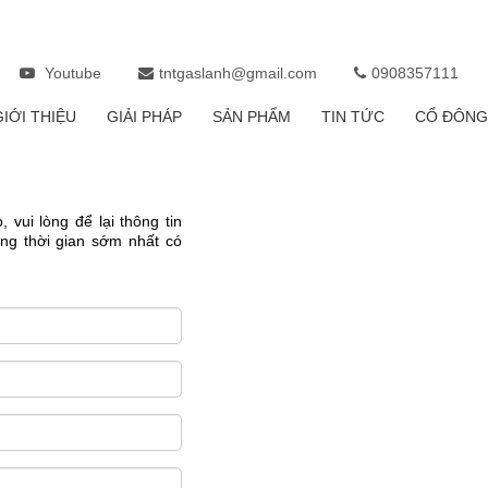
Youtube
tntgaslanh@gmail.com
0908357111
GIỚI THIỆU
GIẢI PHÁP
SẢN PHẨM
TIN TỨC
CỔ ĐÔNG
vui lòng để lại thông tin
ong thời gian sớm nhất có