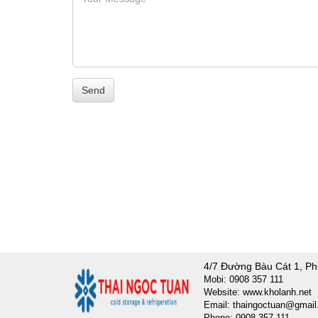
Send
4/7 Đường Bàu Cát 1, Ph
Mobi: 0908 357 111
Website: www.kholanh.net
Email: thaingoctuan@gmai
Phone: 0908 357 111