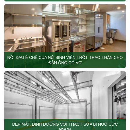
NỖI ĐAU Ê CHỀ CỦA NỮ SINH VIÊN TRÓT TRAO THÂN CHO
ĐÀN ÔNG CÓ VỢ
ĐẸP MẮT, DINH DƯỠNG VỚI THẠCH SỮA BÍ NGÔ CỰC
NGON