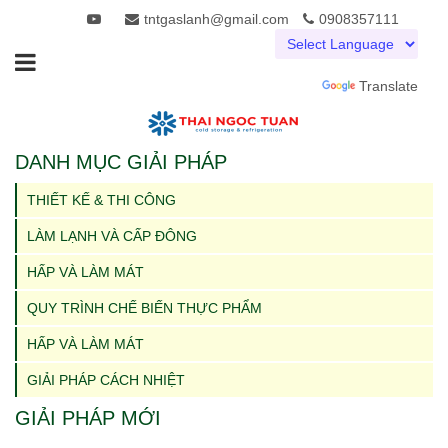
tntgaslanh@gmail.com
0908357111
Powered by
Translate
DANH MỤC GIẢI PHÁP
THIẾT KẾ & THI CÔNG
LÀM LẠNH VÀ CẤP ĐÔNG
HẤP VÀ LÀM MÁT
QUY TRÌNH CHẾ BIẾN THỰC PHẨM
HẤP VÀ LÀM MÁT
GIẢI PHÁP CÁCH NHIỆT
GIẢI PHÁP MỚI