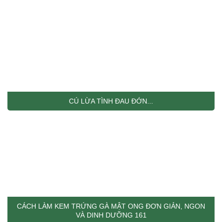
CÚ LỪA TÌNH ĐAU ĐỚN...
CÁCH LÀM KEM TRỨNG GÀ MẬT ONG ĐƠN GIẢN, NGON
VÀ DINH DƯỠNG 161