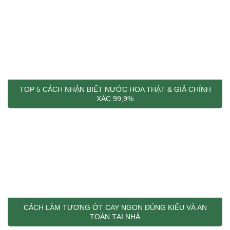
TOP 5 CÁCH NHẬN BIẾT NƯỚC HOA THẬT & GIẢ CHÍNH
XÁC 99,9%
CÁCH LÀM TƯƠNG ỚT CAY NGON ĐÚNG KIỂU VÀ AN
TOÀN TẠI NHÀ