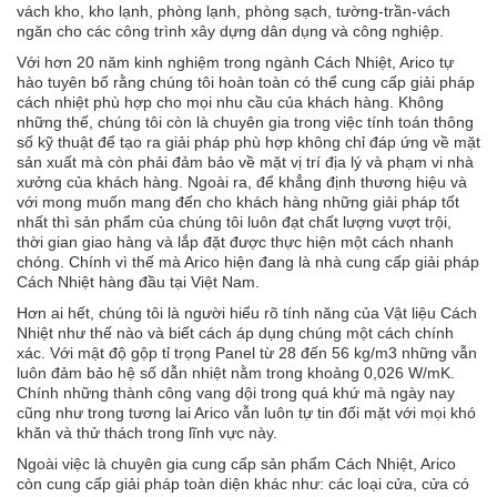
vách kho, kho lạnh, phòng lạnh, phòng sạch, tường-trần-vách
ngăn cho các công trình xây dựng dân dụng và công nghiệp.
Với hơn 20 năm kinh nghiệm trong ngành Cách Nhiệt, Arico tự
hào tuyên bố rằng chúng tôi hoàn toàn có thể cung cấp giải pháp
cách nhiệt phù hợp cho mọi nhu cầu của khách hàng. Không
những thế, chúng tôi còn là chuyên gia trong việc tính toán thông
số kỹ thuật để tạo ra giải pháp phù hợp không chỉ đáp ứng về mặt
sản xuất mà còn phải đảm bảo về mặt vị trí địa lý và phạm vi nhà
xưởng của khách hàng. Ngoài ra, để khẳng định thương hiệu và
với mong muốn mang đến cho khách hàng những giải pháp tốt
nhất thì sản phẩm của chúng tôi luôn đạt chất lượng vượt trội,
thời gian giao hàng và lắp đặt được thực hiện một cách nhanh
chóng. Chính vì thế mà Arico hiện đang là nhà cung cấp giải pháp
Cách Nhiệt hàng đầu tại Việt Nam.
Hơn ai hết, chúng tôi là người hiểu rõ tính năng của Vật liệu Cách
Nhiệt như thế nào và biết cách áp dụng chúng một cách chính
xác. Với mật độ gộp tỉ trọng Panel từ 28 đến 56 kg/m3 những vẫn
luôn đảm bảo hệ số dẫn nhiệt nằm trong khoảng 0,026 W/mK.
Chính những thành công vang dội trong quá khứ mà ngày nay
cũng như trong tương lai Arico vẫn luôn tự tin đối mặt với mọi khó
khăn và thử thách trong lĩnh vực này.
Ngoài việc là chuyên gia cung cấp sản phẩm Cách Nhiệt, Arico
còn cung cấp giải pháp toàn diện khác như: các loại cửa, cửa có