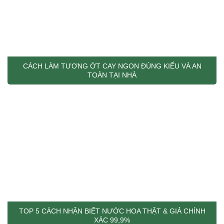
CÁCH LÀM TƯƠNG ỚT CAY NGON ĐÚNG KIỂU VÀ AN
TOÀN TẠI NHÀ
TOP 5 CÁCH NHẬN BIẾT NƯỚC HOA THẬT & GIẢ CHÍNH
XÁC 99,9%