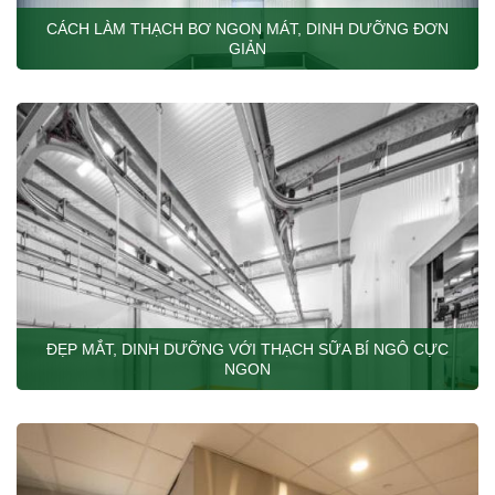
CÁCH LÀM THẠCH BƠ NGON MÁT, DINH DƯỠNG ĐƠN
GIẢN
ĐẸP MẮT, DINH DƯỠNG VỚI THẠCH SỮA BÍ NGÔ CỰC
NGON