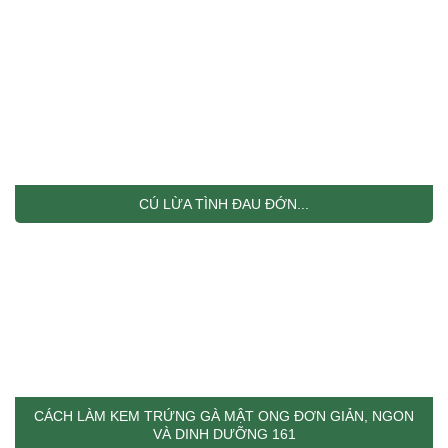
CÚ LỪA TÌNH ĐAU ĐỚN...
CÁCH LÀM KEM TRỨNG GÀ MẬT ONG ĐƠN GIẢN, NGON
VÀ DINH DƯỠNG 161