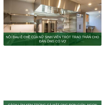
NỖI ĐAU Ê CHỀ CỦA NỮ SINH VIÊN TRÓT TRAO THÂN CHO
ĐÀN ÔNG CÓ VỢ