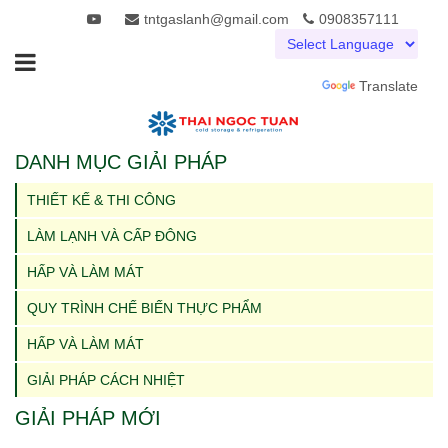
tntgaslanh@gmail.com
0908357111
Powered by
Translate
DANH MỤC GIẢI PHÁP
THIẾT KẾ & THI CÔNG
LÀM LẠNH VÀ CẤP ĐÔNG
HẤP VÀ LÀM MÁT
QUY TRÌNH CHẾ BIẾN THỰC PHẨM
HẤP VÀ LÀM MÁT
GIẢI PHÁP CÁCH NHIỆT
GIẢI PHÁP MỚI