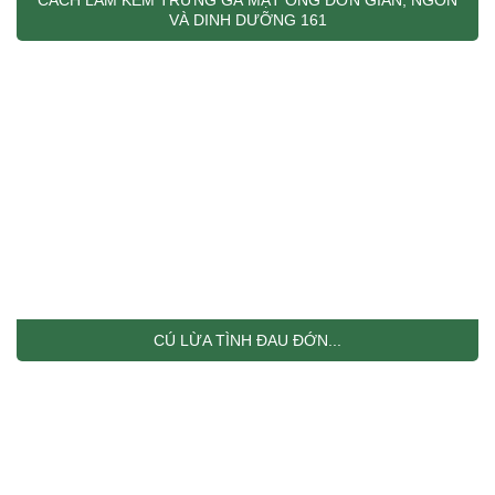
CÁCH LÀM KEM TRỨNG GÀ MẬT ONG ĐƠN GIẢN, NGON
VÀ DINH DƯỠNG 161
CÚ LỪA TÌNH ĐAU ĐỚN...