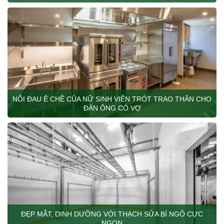
NỖI ĐAU Ê CHỀ CỦA NỮ SINH VIÊN TRÓT TRAO THÂN CHO
ĐÀN ÔNG CÓ VỢ
ĐẸP MẮT, DINH DƯỠNG VỚI THẠCH SỮA BÍ NGÔ CỰC
NGON