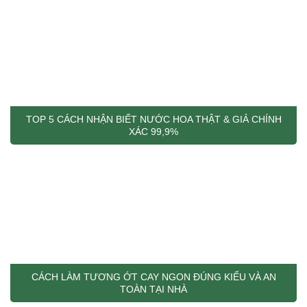
TOP 5 CÁCH NHẬN BIẾT NƯỚC HOA THẬT & GIẢ CHÍNH
XÁC 99,9%
CÁCH LÀM TƯƠNG ỚT CAY NGON ĐÚNG KIỂU VÀ AN
TOÀN TẠI NHÀ