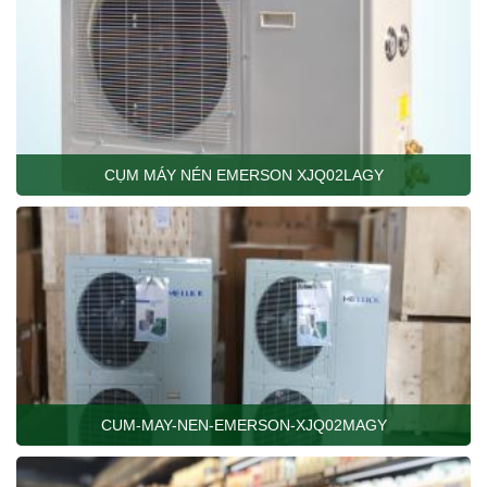
CỤM MÁY NÉN EMERSON XJQ02LAGY
CUM-MAY-NEN-EMERSON-XJQ02MAGY