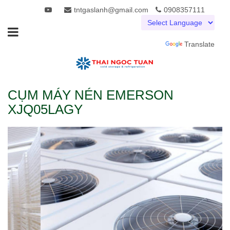
tntgaslanh@gmail.com
0908357111
Powered by
Translate
CỤM MÁY NÉN EMERSON
XJQ05LAGY