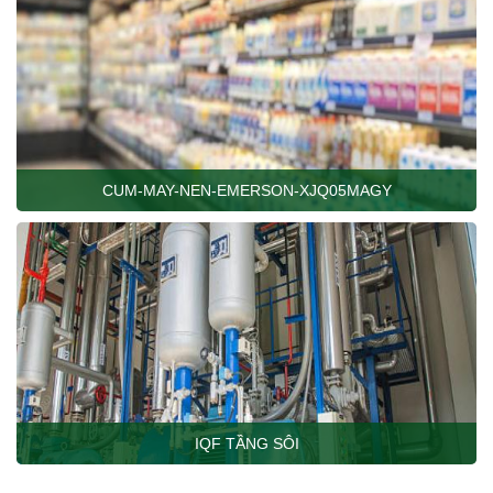
CUM-MAY-NEN-EMERSON-XJQ05MAGY
IQF TẦNG SÔI