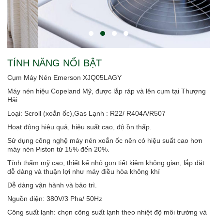
TÍNH NĂNG NỔI BẬT
Cụm Máy Nén Emerson XJQ05LAGY
Máy nén hiệu Copeland Mỹ, được lắp ráp và lên cụm tại Thượng
Hải
Loại: Scroll (xoắn ốc),Gas Lạnh : R22/ R404A/R507
Hoạt động hiệu quả, hiệu suất cao, độ ồn thấp.
Sử dụng công nghệ máy nén xoắn ốc nên có hiệu suất cao hơn
máy nén Piston từ 15% đến 20%.
Tính thẩm mỹ cao, thiết kế nhỏ gọn tiết kiệm không gian, lắp đặt
dễ dàng và thuận lợi như máy điều hòa không khí
Dễ dàng vận hành và bảo trì.
Nguồn điện: 380V/3 Pha/ 50Hz
Công suất lạnh: chọn công suất lạnh theo nhiệt độ môi trường và