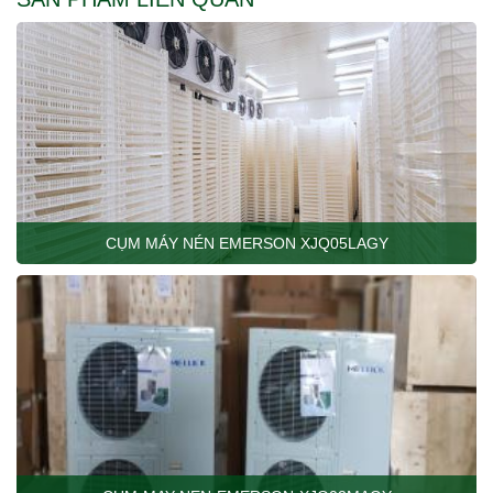
CỤM MÁY NÉN EMERSON XJQ05LAGY